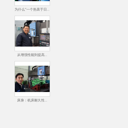
为什么“一个热衷于日...
从增强性能到提高...
床身：机床耐久性...